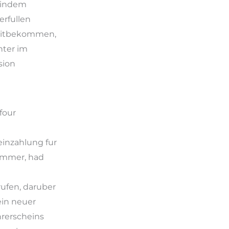
 indem
erfullen
u mitbekommen,
nter im
sion
four
inzahlung fur
 immer, had
rufen, daruber
ein neuer
hrerscheins