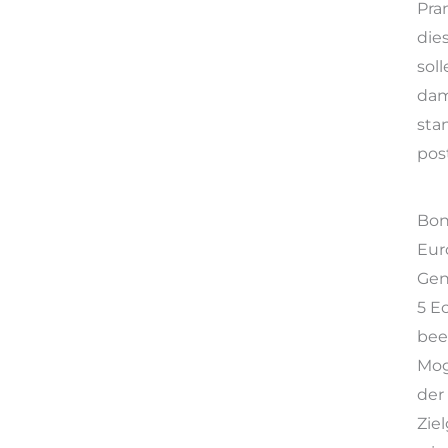
Pra
die
sol
dam
sta
pos
Bon
Eur
Gen
5 E
bee
Mog
der
Zie