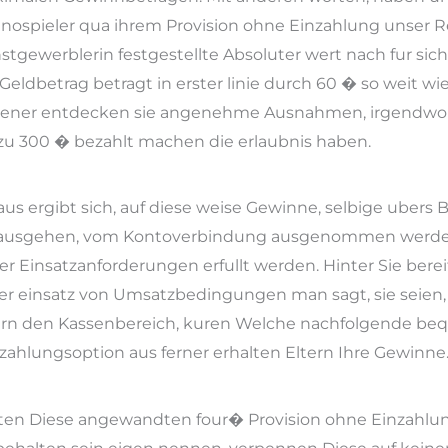
inospieler qua ihrem Provision ohne Einzahlung unser Re
stgewerblerin festgestellte Absoluter wert nach fur sic
 Geldbetrag betragt in erster linie durch 60 � so weit wi
tener entdecken sie angenehme Ausnahmen, irgendwo d
 zu 300 � bezahlt machen die erlaubnis haben.
aus ergibt sich, auf diese weise Gewinne, selbige ubers
ausgehen, vom Kontoverbindung ausgenommen werde
er Einsatzanforderungen erfullt werden. Hinter Sie berei
er einsatz von Umsatzbedingungen man sagt, sie seien,
ern den Kassenbereich, kuren Welche nachfolgende b
zahlungsoption aus ferner erhalten Eltern Ihre Gewinne
ten Diese angewandten four� Provision ohne Einzahlu