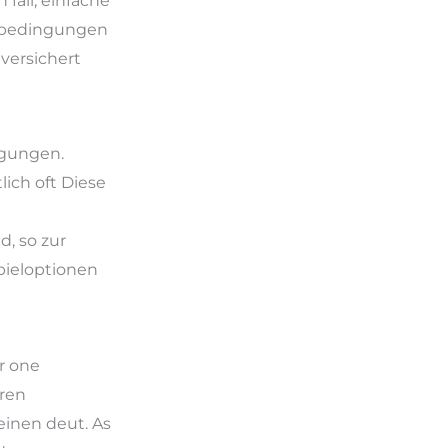
fall, einfache
usbedingungen
versichert
ngungen.
lich oft Diese
, so zur
pieloptionen
r one
eren
einen deut. As