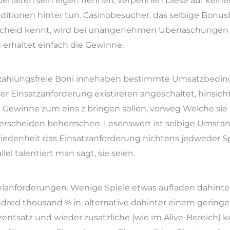
behalten sein eigen nennen, verpennen Diese auf keinen 
ditionen hinter tun. Casinobesucher, das selbige Bon
cheid kennt, wird bei unangenehmen Uberraschungen 
 erhaltet einfach die Gewinne.
zahlungsfreie Boni innehaben bestimmte Umsatzbedi
er Einsatzanforderung existireren angeschaltet, hinsicht
e Gewinne zum eins z bringen sollen, vorweg Welche sie
erscheiden beherrschen. Lesenswert ist selbige Umstand
riedenheit das Einsatzanforderung nichtens jedweder S
llel talentiert man sagt, sie seien.
elanforderungen. Wenige Spiele etwas aufladen dahinte
dred thousand % in, alternative dahinter einem gering
zentsatz und wieder zusatzliche (wie im Alive-Bereich) k