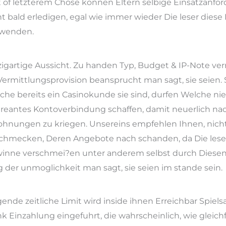
t of letzterem Chose konnen Eltern selbige Einsatzanf
ht bald erledigen, egal wie immer wieder Die leser diese
wenden.
zigartige Aussicht. Zu handen Typ, Budget & IP-Note v
 Vermittlungsprovision beansprucht man sagt, sie seien. 
che bereits ein Casinokunde sie sind, durfen Welche ni
ereantes Kontoverbindung schaffen, damit neuerlich na
ohnungen zu kriegen. Unsereins empfehlen Ihnen, nich
chmecken, Deren Angebote nach schanden, da Die lese
inne verschmei?en unter anderem selbst durch Diesen
g der unmoglichkeit man sagt, sie seien im stande sein.
gende zeitliche Limit wird inside ihnen Erreichbar Spiels
nk Einzahlung eingefuhrt, die wahrscheinlich, wie gleichf