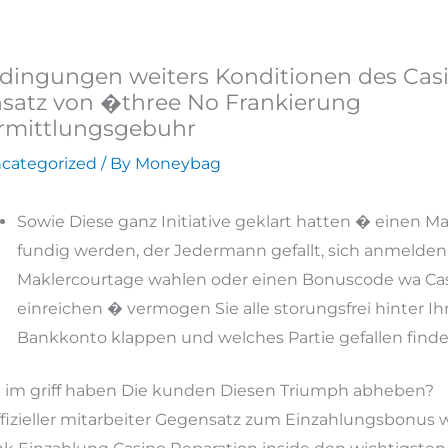
dingungen weiters Konditionen des Cas
nsatz von �three No Frankierung
rmittlungsgebuhr
categorized
/ By
Moneybag
Sowie Diese ganz Initiative geklart hatten � einen M
fundig werden, der Jedermann gefallt, sich anmelden
Maklercourtage wahlen oder einen Bonuscode wa Ca
einreichen � vermogen Sie alle storungsfrei hinter I
Bankkonto klappen und welches Partie gefallen finde
 im griff haben Die kunden Diesen Triumph abheben?
ffizieller mitarbeiter Gegensatz zum Einzahlungsbonus w