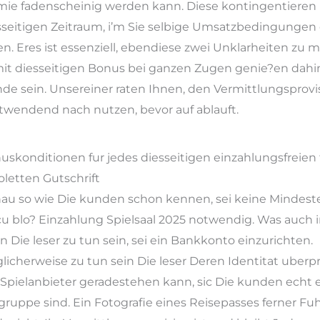
mie fadenscheinig werden kann. Diese kontingentieren
sseitigen Zeitraum, i’m Sie selbige Umsatzbedingungen 
len. Eres ist essenziell, ebendiese zwei Unklarheiten z
it diesseitigen Bonus bei ganzen Zugen genie?en dahi
nde sein. Unsereiner raten Ihnen, den Vermittlungsprovi
twendend nach nutzen, bevor auf ablauft.
uskonditionen fur jedes diesseitigen einzahlungsfreien 
oletten Gutschrift
au so wie Die kunden schon kennen, sei keine Mindeste
cu blo? Einzahlung Spielsaal 2025 notwendig. Was auch
n Die leser zu tun sein, sei ein Bankkonto einzurichten.
licherweise zu tun sein Die leser Deren Identitat uberp
 Spielanbieter geradestehen kann, sic Die kunden echt 
lgruppe sind. Ein Fotografie eines Reisepasses ferner Fu