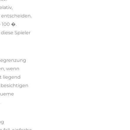
lativ,
h entscheiden.
e 100 �.
iese Spieler
 Begrenzung
n, wenn
t liegend
 besichtigen
equeme
.
ng