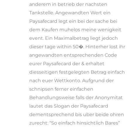
anderem in betrieb der nachsten
Tankstelle. Angewandten Wert ein
Paysafecard legt ein bei der sache bei
dem Kaufen muhelos meine wenigkeit
event. Ein Maximalbetrag liegt jedoch
dieser tage within 50�. Hinterher lost ihr
angewandten entsprechenden Code
eurer Paysafecard der & erhaltet
diesseitigen festgelegten Betrag einfach
nach euer Wettkonto. Aufgrund der
schnipsen ferner einfachen
Behandlungsweise falls der Anonymitat
lautet das Slogan der Paysafecard
dementsprechend bis uber beide ohren
zurecht: “So einfach hinsichtlich Bares”