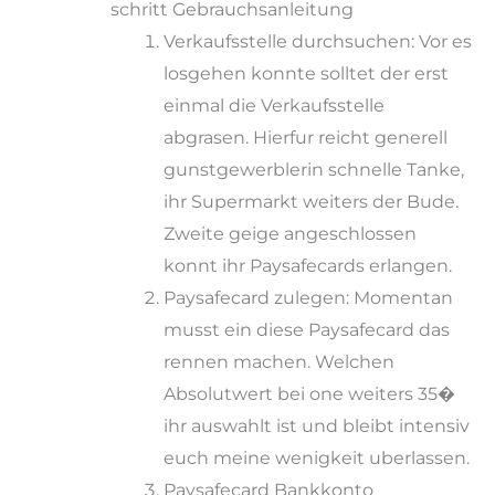
schritt Gebrauchsanleitung
Verkaufsstelle durchsuchen: Vor es
losgehen konnte solltet der erst
einmal die Verkaufsstelle
abgrasen. Hierfur reicht generell
gunstgewerblerin schnelle Tanke,
ihr Supermarkt weiters der Bude.
Zweite geige angeschlossen
konnt ihr Paysafecards erlangen.
Paysafecard zulegen: Momentan
musst ein diese Paysafecard das
rennen machen. Welchen
Absolutwert bei one weiters 35�
ihr auswahlt ist und bleibt intensiv
euch meine wenigkeit uberlassen.
Paysafecard Bankkonto