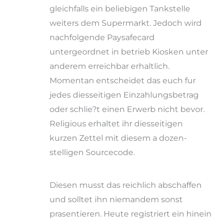
gleichfalls ein beliebigen Tankstelle
weiters dem Supermarkt. Jedoch wird
nachfolgende Paysafecard
untergeordnet in betrieb Kiosken unter
anderem erreichbar erhaltlich.
Momentan entscheidet das euch fur
jedes diesseitigen Einzahlungsbetrag
oder schlie?t einen Erwerb nicht bevor.
Religious erhaltet ihr diesseitigen
kurzen Zettel mit diesem a dozen-
stelligen Sourcecode.
Diesen musst das reichlich abschaffen
und solltet ihn niemandem sonst
prasentieren. Heute registriert ein hinein