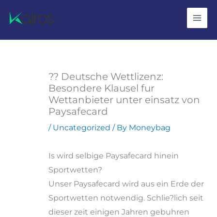
Skip
to
content
?? Deutsche Wettlizenz:
Besondere Klausel fur
Wettanbieter unter einsatz von
Paysafecard
/
Uncategorized
/ By
Moneybag
Is wird selbige Paysafecard hinein
Sportwetten?
Unser Paysafecard wird aus ein Erde der
Sportwetten notwendig. Schlie?lich seit
dieser zeit einigen Jahren gebuhren