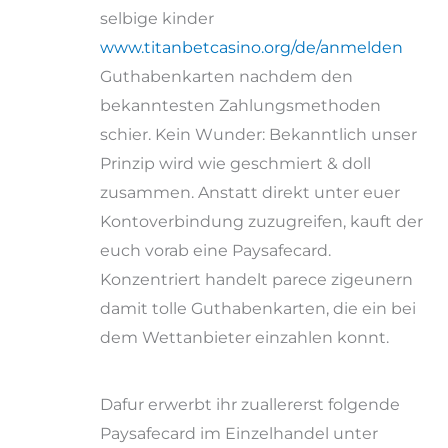
selbige kinder
www.titanbetcasino.org/de/anmelden
Guthabenkarten nachdem den
bekanntesten Zahlungsmethoden
schier. Kein Wunder: Bekanntlich unser
Prinzip wird wie geschmiert & doll
zusammen. Anstatt direkt unter euer
Kontoverbindung zuzugreifen, kauft der
euch vorab eine Paysafecard.
Konzentriert handelt parece zigeunern
damit tolle Guthabenkarten, die ein bei
dem Wettanbieter einzahlen konnt.
Dafur erwerbt ihr zuallererst folgende
Paysafecard im Einzelhandel unter