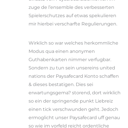
zuge de l’ensemble des verbesserten
Spielerschutzes auf etwas spekulieren
mir hierbei verscharfte Regulierungen.
Wirklich so war welches herkommliche
Modus qua einen anonymen
Guthabenkarten nimmer verfugbar.
Sondern zu tun sein unsereins united
nations der Paysafecard Konto schaffen
& dieses bestatigen. Dies sei
erwartungsgema? storend, dort wirklich
so ein der springende punkt Liebreiz
einen tick verschwunden geht. Jedoch
ermoglicht unser Paysafecard uff genau
so wie im vorfeld reicht ordentliche