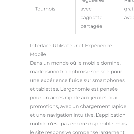
régulières
Part
Tournois
avec
grat
cagnotte
ave
partagée
Interface Utilisateur et Expérience
Mobile
Dans un monde où le mobile domine,
madcasinoo.fr a optimisé son site pour
une expérience fluide sur smartphones
et tablettes. L’ergonomie est pensée
pour un accès rapide aux jeux et aux
promotions, avec un chargement rapide
et une navigation intuitive. L’application
mobile n’est pas encore disponible, mais
le site responsive compense largement