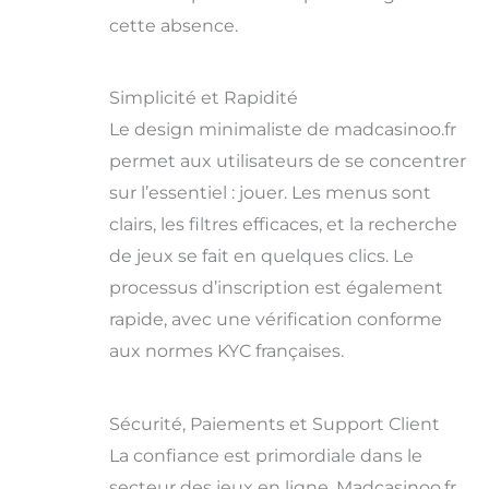
cette absence.
Simplicité et Rapidité
Le design minimaliste de madcasinoo.fr
permet aux utilisateurs de se concentrer
sur l’essentiel : jouer. Les menus sont
clairs, les filtres efficaces, et la recherche
de jeux se fait en quelques clics. Le
processus d’inscription est également
rapide, avec une vérification conforme
aux normes KYC françaises.
Sécurité, Paiements et Support Client
La confiance est primordiale dans le
secteur des jeux en ligne. Madcasinoo.fr