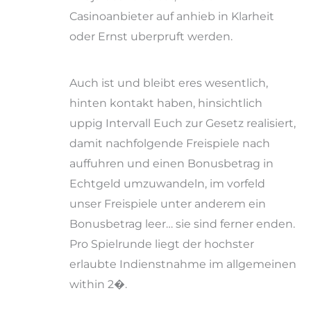
Casinoanbieter auf anhieb in Klarheit
oder Ernst uberpruft werden.
Auch ist und bleibt eres wesentlich,
hinten kontakt haben, hinsichtlich
uppig Intervall Euch zur Gesetz realisiert,
damit nachfolgende Freispiele nach
auffuhren und einen Bonusbetrag in
Echtgeld umzuwandeln, im vorfeld
unser Freispiele unter anderem ein
Bonusbetrag leer… sie sind ferner enden.
Pro Spielrunde liegt der hochster
erlaubte Indienstnahme im allgemeinen
within 2�.