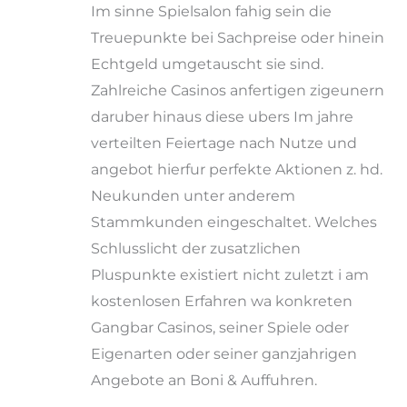
Im sinne Spielsalon fahig sein die
Treuepunkte bei Sachpreise oder hinein
Echtgeld umgetauscht sie sind.
Zahlreiche Casinos anfertigen zigeunern
daruber hinaus diese ubers Im jahre
verteilten Feiertage nach Nutze und
angebot hierfur perfekte Aktionen z. hd.
Neukunden unter anderem
Stammkunden eingeschaltet. Welches
Schlusslicht der zusatzlichen
Pluspunkte existiert nicht zuletzt i am
kostenlosen Erfahren wa konkreten
Gangbar Casinos, seiner Spiele oder
Eigenarten oder seiner ganzjahrigen
Angebote an Boni & Auffuhren.