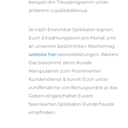
beispiel dm Treueprogramm unter
anderem Loyalitatsbonus.
Je nach Erreichbar Spielsalon eignen
Euch Einzahlungsboni pro Monat und
an unserem bestimmten Wochentag
website hier
serviceleistungen. Weiters
Das bekommt denn Kunde
Manipulation zum Prominenter
Kundendienst & konnt Euch unter
zuhilfenahme von Bonuspunkte je das
Geben eingeschaltet Eurem
favorisierten Spielsalon Runde freude
empfinden.