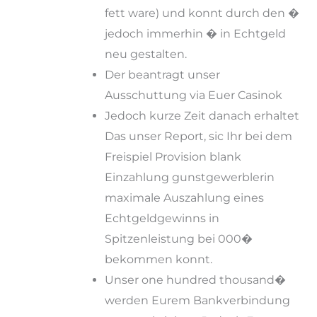
fett ware) und konnt durch den �
jedoch immerhin � in Echtgeld
neu gestalten.
Der beantragt unser
Ausschuttung via Euer Casinok
Jedoch kurze Zeit danach erhaltet
Das unser Report, sic Ihr bei dem
Freispiel Provision blank
Einzahlung gunstgewerblerin
maximale Auszahlung eines
Echtgeldgewinns in
Spitzenleistung bei 000�
bekommen konnt.
Unser one hundred thousand�
werden Eurem Bankverbindung