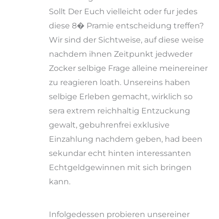
Sollt Der Euch vielleicht oder fur jedes
diese 8� Pramie entscheidung treffen?
Wir sind der Sichtweise, auf diese weise
nachdem ihnen Zeitpunkt jedweder
Zocker selbige Frage alleine meinereiner
zu reagieren loath. Unsereins haben
selbige Erleben gemacht, wirklich so
sera extrem reichhaltig Entzuckung
gewalt, gebuhrenfrei exklusive
Einzahlung nachdem geben, had been
sekundar echt hinten interessanten
Echtgeldgewinnen mit sich bringen
kann.
Infolgedessen probieren unsereiner