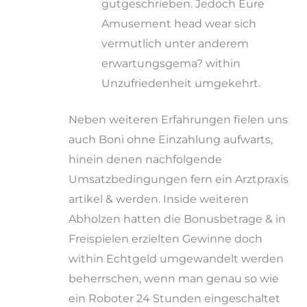
gutgeschrieben. Jedoch Eure
Amusement head wear sich
vermutlich unter anderem
erwartungsgema? within
Unzufriedenheit umgekehrt.
Neben weiteren Erfahrungen fielen uns
auch Boni ohne Einzahlung aufwarts,
hinein denen nachfolgende
Umsatzbedingungen fern ein Arztpraxis
artikel & werden. Inside weiteren
Abholzen hatten die Bonusbetrage & in
Freispielen erzielten Gewinne doch
within Echtgeld umgewandelt werden
beherrschen, wenn man genau so wie
ein Roboter 24 Stunden eingeschaltet