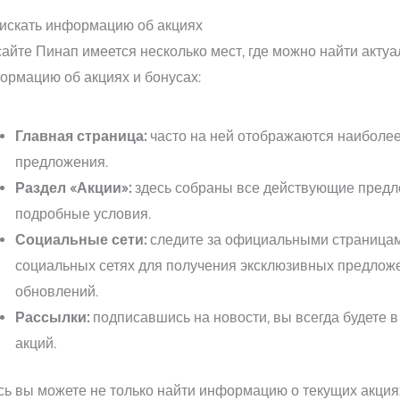
 искать информацию об акциях
сайте Пинап имеется несколько мест, где можно найти акту
ормацию об акциях и бонусах:
Главная страница:
часто на ней отображаются наиболе
предложения.
Раздел «Акции»:
здесь собраны все действующие предл
подробные условия.
Социальные сети:
следите за официальными страница
социальных сетях для получения эксклюзивных предлож
обновлений.
Рассылки:
подписавшись на новости, вы всегда будете в
акций.
сь вы можете не только найти информацию о текущих акциях