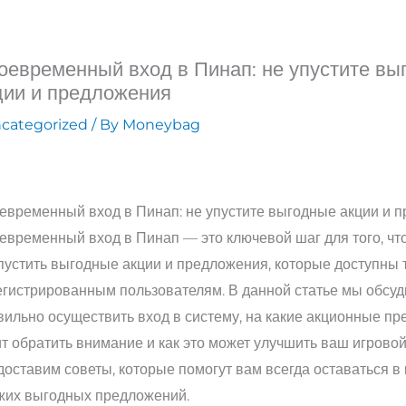
оевременный вход в Пинап: не упустите вы
ции и предложения
categorized
/ By
Moneybag
евременный вход в Пинап: не упустите выгодные акции и 
евременный вход в Пинап — это ключевой шаг для того, чт
пустить выгодные акции и предложения, которые доступны 
егистрированным пользователям. В данной статье мы обсуди
вильно осуществить вход в систему, на какие акционные п
ит обратить внимание и как это может улучшить ваш игровой
доставим советы, которые помогут вам всегда оставаться в
жих выгодных предложений.