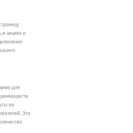
страницу
 в акциях и
одключения
вашего
одимо для
преимуществ.
усы на
ователей. Эти
количество