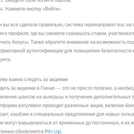
Введите свой логин и пароль.
Нажмите кнопку «Войти».
и вы все сделали правильно, система перенаправит вас на 
его профиля, где вы сможете совершать ставки, участвовать
учать бонусы. Также обратите внимание на возможность п
хфакторной аутентификации для повышения безопасности 
унта.
ему важно следить за акциями
дить за акциями в Пинап — это не просто полезно, а необх
личения шансов на выигрыш и получения дополнительных 
тформа регулярно проводит различные акции, включая бон
озит, кэшбэки и специальные предложения для новых польз
ии могут варьироваться от временных до постоянных, и их 
тоянно обновляется
Pin Up
.