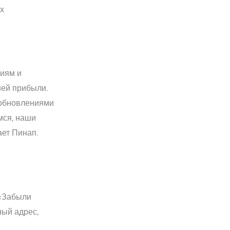
х
иям и
шей прибыли.
 обновлениями
мся, наши
ает Пинап.
 «Забыли
ный адрес,