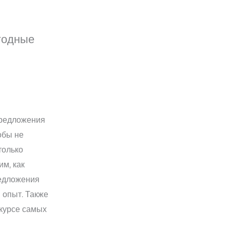
годные
предложения
обы не
только
м, как
редложения
 опыт. Также
 курсе самых