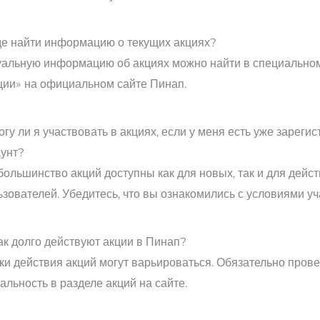
Где найти информацию о текущих акциях?
уальную информацию об акциях можно найти в специально
ции» на официальном сайте Пинап.
Могу ли я участвовать в акциях, если у меня есть уже зарег
аунт?
 большинство акций доступны как для новых, так и для дей
ьзователей. Убедитесь, что вы ознакомились с условиями уч
Как долго действуют акции в Пинап?
ки действия акций могут варьироваться. Обязательно прове
альность в разделе акций на сайте.