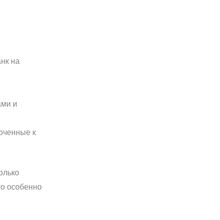
нк на
ами и
оченные к
олько
то особенно