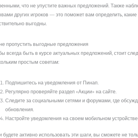
ренными, что не упустите важных предложений. Также набл
ывами других игроков — это поможет вам определить, какие
ствительно выгодны.
 не пропустить выгодные предложения
бы всегда быть в курсе актуальных предложений, стоит сле
кольким простым советам:
Подпишитесь на уведомления от Пинап.
Регулярно проверяйте раздел «Акции» на сайте.
Следите за социальными сетями и форумами, где обсуж
обновления.
Настройте уведомления на своем мобильном устройстве
и будете активно использовать эти шаги, вы сможете не тол