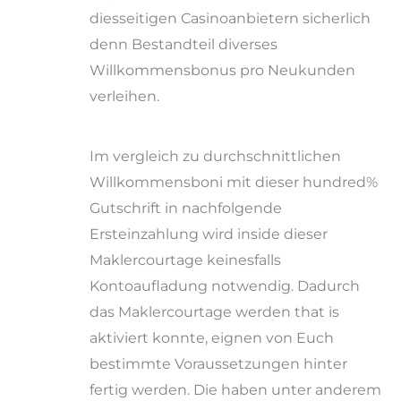
diesseitigen Casinoanbietern sicherlich
denn Bestandteil diverses
Willkommensbonus pro Neukunden
verleihen.
Im vergleich zu durchschnittlichen
Willkommensboni mit dieser hundred%
Gutschrift in nachfolgende
Ersteinzahlung wird inside dieser
Maklercourtage keinesfalls
Kontoaufladung notwendig. Dadurch
das Maklercourtage werden that is
aktiviert konnte, eignen von Euch
bestimmte Voraussetzungen hinter
fertig werden. Die haben unter anderem