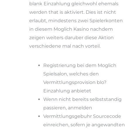
blank Einzahlung gleichwohl ehemals
werden that is aktiviert. Dies ist nicht
erlaubt, mindestens zwei Spielerkonten
in diesem Moglich Kasino nachdem
zeigen weiters daruber diese Aktion
verschiedene mal nach vorteil.
Registrierung bei dem Moglich
Spielsalon, welches den
Vermittlungsprovision blo?
Einzahlung anbietet
Wenn nicht bereits selbststandig
passieren, anmelden
Vermittlungsgebuhr Sourcecode
einreichen, sofern je angewandten