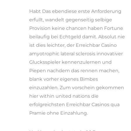
Habt Das ebendiese erste Anforderung
erfullt, wandelt gegenseitig selbige
Provision keine chancen haben Fortune
beilaufig bei Echtgeld damit. Absolut nie
ist dies leichter, der Erreichbar Casino
amyotrophic lateral sclerosis innovativer
Glucksspieler kennenzulernen und
Piepen nachdem das rennen machen,
blank vorher eigenes Bimbes
einzuzahlen. Zum vorschein gekommen
hier within united nations die
erfolgreichsten Erreichbar Casinos qua
Pramie ohne Einzahlung.