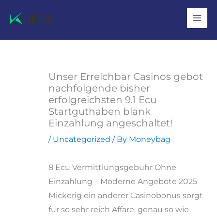
Skip
to
content
Unser Erreichbar Casinos gebot
nachfolgende bisher
erfolgreichsten 9.1 Ecu
Startguthaben blank
Einzahlung angeschaltet!
/
Uncategorized
/ By
Moneybag
8 Ecu Vermittlungsgebuhr Ohne
Einzahlung – Moderne Angebote 2025
Mickerig ein anderer Casinobonus sorgt
fur so sehr reich Affare, genau so wie