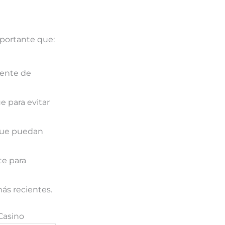
mportante que:
mente de
 para evitar
que puedan
te para
más recientes.
Casino