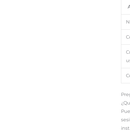
N
C
C
u
C
Pre
¿Qu
Pue
ses
ins