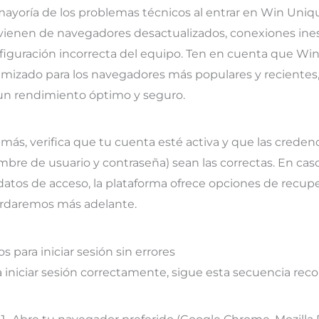
mayoría de los problemas técnicos al entrar en Win Uniq
vienen de navegadores desactualizados, conexiones ines
figuración incorrecta del equipo. Ten en cuenta que Wi
imizado para los navegadores más populares y recientes
 un rendimiento óptimo y seguro.
más, verifica que tu cuenta esté activa y que las credenc
mbre de usuario y contraseña) sean las correctas. En caso
 datos de acceso, la plataforma ofrece opciones de recup
rdaremos más adelante.
s para iniciar sesión sin errores
a iniciar sesión correctamente, sigue esta secuencia re