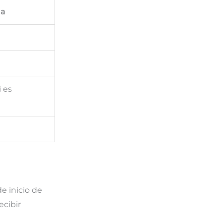
da
i es
e inicio de
ecibir