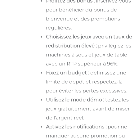
Profitez des bonus :
inscrivez-vous
pour bénéficier du bonus de
bienvenue et des promotions
régulières.
Choisissez les jeux avec un taux de
redistribution élevé :
privilégiez les
machines à sous et jeux de table
avec un RTP supérieur à 96%.
Fixez un budget :
définissez une
limite de dépôt et respectez-la
pour éviter les pertes excessives.
Utilisez le mode démo :
testez les
jeux gratuitement avant de miser
de l’argent réel.
Activez les notifications :
pour ne
manquer aucune promotion ou