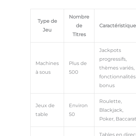
Nombre
Type de
de
Caractéristique
Jeu
Titres
Jackpots
progressifs,
Machines
Plus de
thèmes variés,
à sous
500
fonctionnalités
bonus
Roulette,
Jeux de
Environ
Blackjack,
table
50
Poker, Baccara
Tables en direc