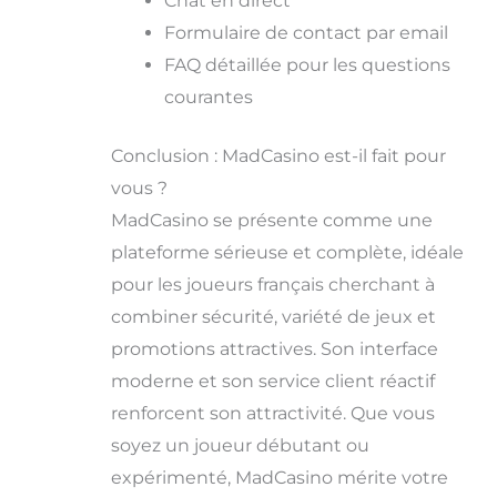
Chat en direct
Formulaire de contact par email
FAQ détaillée pour les questions
courantes
Conclusion : MadCasino est-il fait pour
vous ?
MadCasino se présente comme une
plateforme sérieuse et complète, idéale
pour les joueurs français cherchant à
combiner sécurité, variété de jeux et
promotions attractives. Son interface
moderne et son service client réactif
renforcent son attractivité. Que vous
soyez un joueur débutant ou
expérimenté, MadCasino mérite votre