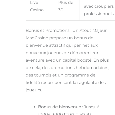
Live
Plus de
avec croupiers
Casino
30
professionnels
Bonus et Promotions : Un Atout Majeur
MadCasino propose un bonus de
bienvenue attractif qui permet aux
nouveaux joueurs de démarrer leur
aventure avec un capital boosté. En plus
de cela, des promotions hebdomadaires,
des tournois et un programme de
fidélité récompensent la régularité des
joueurs.
Bonus de bienvenue :
Jusqu’à
1000€ + 100 tours gratuits