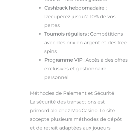
Cashback hebdomadaire :
Récupérez jusqu’à 10% de vos
pertes
Tournois réguliers :
Compétitions
avec des prix en argent et des free
spins
Programme VIP :
Accès à des offres
exclusives et gestionnaire
personnel
Méthodes de Paiement et Sécurité
La sécurité des transactions est
primordiale chez MadCasino. Le site
accepte plusieurs méthodes de dépôt
et de retrait adaptées aux joueurs