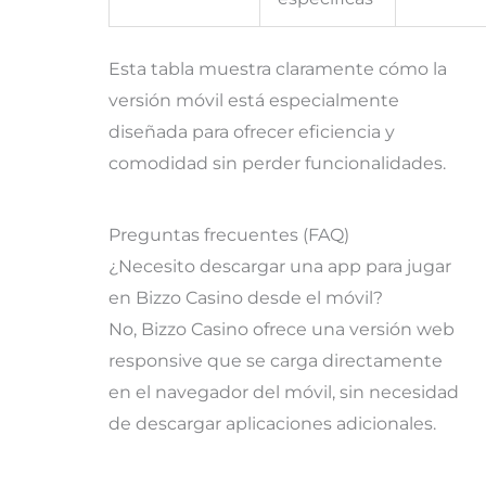
Esta tabla muestra claramente cómo la
versión móvil está especialmente
diseñada para ofrecer eficiencia y
comodidad sin perder funcionalidades.
Preguntas frecuentes (FAQ)
¿Necesito descargar una app para jugar
en Bizzo Casino desde el móvil?
No, Bizzo Casino ofrece una versión web
responsive que se carga directamente
en el navegador del móvil, sin necesidad
de descargar aplicaciones adicionales.