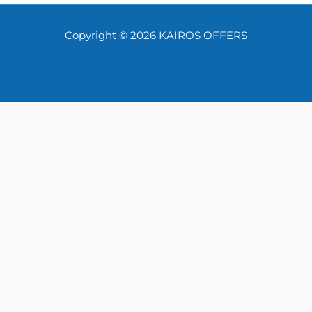
Copyright © 2026 KAIROS OFFERS