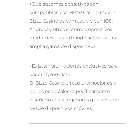
¿Qué sistemas operativos son
compatibles con Bizzo Casino móvil?
Bizzo Casino es compatible con iOS,
Android y otros sistemas operativos
modernos, garantizando acceso a una
amplia gama de dispositivos.
¿Existen promociones exclusivas para
usuarios móviles?
Sí, Bizzo Casino ofrece promociones y
bonos especiales específicamente
diseñados para jugadores que acceden
desde dispositivos móviles.