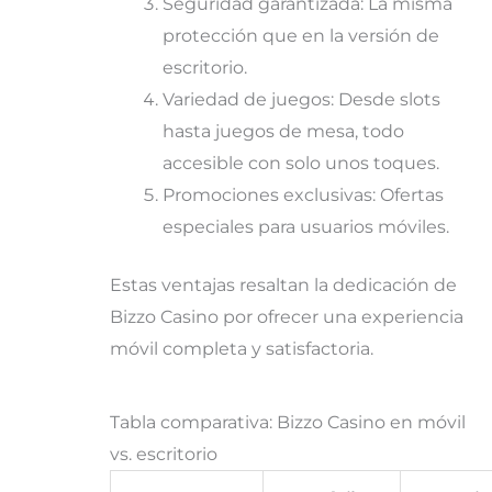
Seguridad garantizada: La misma
protección que en la versión de
escritorio.
Variedad de juegos: Desde slots
hasta juegos de mesa, todo
accesible con solo unos toques.
Promociones exclusivas: Ofertas
especiales para usuarios móviles.
Estas ventajas resaltan la dedicación de
Bizzo Casino por ofrecer una experiencia
móvil completa y satisfactoria.
Tabla comparativa: Bizzo Casino en móvil
vs. escritorio