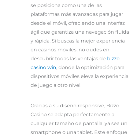
se posiciona como una de las
plataformas más avanzadas para jugar
desde el móvil, ofreciendo una interfaz
ágil que garantiza una navegación fluida
y rápida. Si buscas la mejor experiencia
en casinos móviles, no dudes en
descubrir todas las ventajas de
bizzo
casino win
, donde la optimización para
dispositivos móviles eleva la experiencia
de juego a otro nivel.
Gracias a su diseño responsive, Bizzo
Casino se adapta perfectamente a
cualquier tamaño de pantalla, ya sea un
smartphone o una tablet. Este enfoque