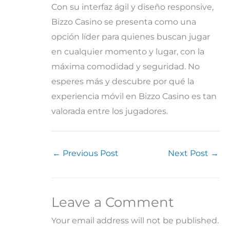
Con su interfaz ágil y diseño responsive,
Bizzo Casino se presenta como una
opción líder para quienes buscan jugar
en cualquier momento y lugar, con la
máxima comodidad y seguridad. No
esperes más y descubre por qué la
experiencia móvil en Bizzo Casino es tan
valorada entre los jugadores.
←
Previous Post
Next Post
→
Leave a Comment
Your email address will not be published.