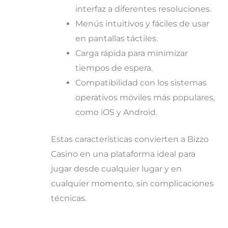
interfaz a diferentes resoluciones.
Menús intuitivos y fáciles de usar
en pantallas táctiles.
Carga rápida para minimizar
tiempos de espera.
Compatibilidad con los sistemas
operativos móviles más populares,
como iOS y Android.
Estas características convierten a Bizzo
Casino en una plataforma ideal para
jugar desde cualquier lugar y en
cualquier momento, sin complicaciones
técnicas.