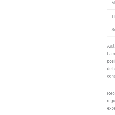
M
T
So
Anál
La r
posi
del 
cons
Reco
regu
expe