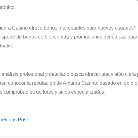
trónico.
nra Casino ofrece bonos interesantes para nuevos usuarios?
dispone de bonos de bienvenida y promociones periódicas para
tuales.
 análisis profesional y detallado busca ofrecer una visión clara
en conocer la reputación de Amunra Casino, basado en opinio
s comprobables de foros y sitios especializados.
revious Post