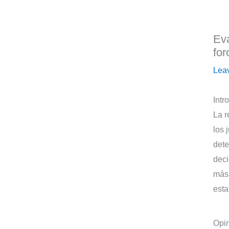
Skip
to
content
Eva
for
Lea
Intr
La r
los 
dete
deci
más 
esta
Opin