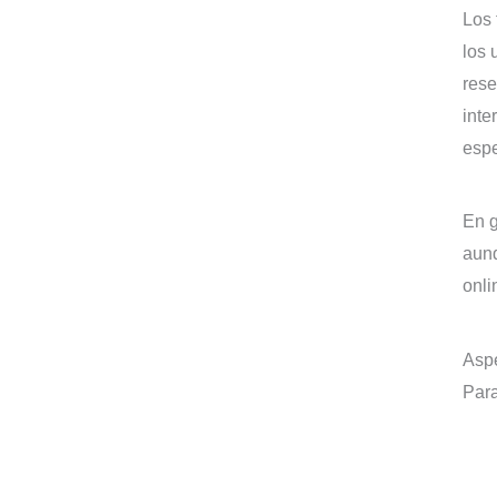
Los 
los 
rese
inte
espe
En g
aunq
onli
Aspe
Para