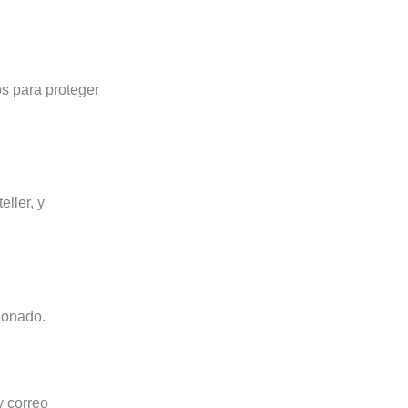
os para proteger
ller, y
ionado.
y correo