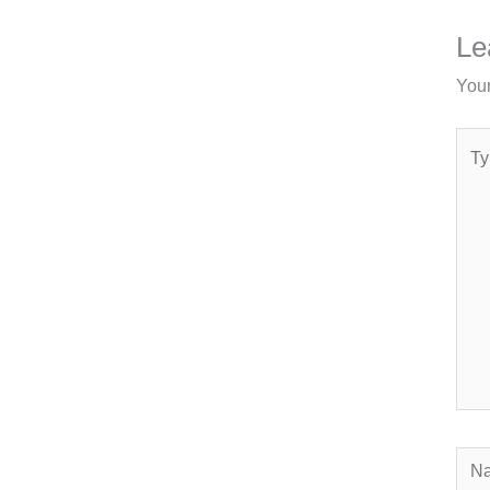
Le
Your
Typ
here
Nam