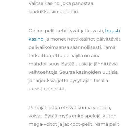
Valitse kasino, joka panostaa
laadukkaisiin peleihin.
Online pelit kehittyvät jatkuvasti,
buusti
kasino
, ja monet nettikasinot päivittävät
pelivalikoimaansa säännöllisesti. Tämä
tarkoittaa, että pelaajilla on aina
mahdollisuus löytää uusia ja jännittäviä
vaihtoehtoja. Seuraa kasinoiden uutisia
ja tarjouksia, jotta pysyt ajan tasalla
uusista peleistä.
Pelaajat, jotka etsivät suuria voittoja,
voivat löytää myös erikoispelejä, kuten
mega-voitot ja jackpot-pelit. Nämä pelit