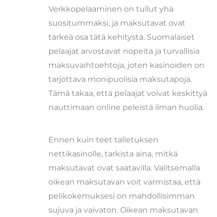
Verkkopelaaminen on tullut yhä
suositummaksi, ja maksutavat ovat
tärkeä osa tätä kehitystä. Suomalaiset
pelaajat arvostavat nopeita ja turvallisia
maksuvaihtoehtoja, joten kasinoiden on
tarjottava monipuolisia maksutapoja.
Tämä takaa, että pelaajat voivat keskittyä
nauttimaan online peleistä ilman huolia.
Ennen kuin teet talletuksen
nettikasinolle, tarkista aina, mitkä
maksutavat ovat saatavilla. Valitsemalla
oikean maksutavan voit varmistaa, että
pelikokemuksesi on mahdollisimman
sujuva ja vaivaton. Oikean maksutavan