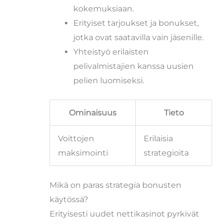
kokemuksiaan.
Erityiset tarjoukset ja bonukset,
jotka ovat saatavilla vain jäsenille.
Yhteistyö erilaisten
pelivalmistajien kanssa uusien
pelien luomiseksi.
Ominaisuus
Tieto
Voittojen
Erilaisia
maksimointi
strategioita
Mikä on paras strategia bonusten
käytössä?
Erityisesti uudet nettikasinot pyrkivät