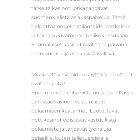
tärkeitä kasinot, jotka tarjoavat
suomenkielistä asiakaspalvelua. Tämä
helpottaa ongelmatilanteiden ratkaisua
ja takaa sujuvamman pelikokemuksen.
Suomalaiset kasinot ovat tänä päivänä
monipuolisia ja asiakasystävällisiä.
Miksi nettikasinoiden käyttäjäpalautteet
ovat tärkeitä?
Ennen rekisteröitymistä on suositeltavaa
tarkistaa kasinon vastuullisen
pelaamisen käytännöt. Luotettavat
nettikasinot edistävät vastuullista
pelaamista ja tarjoavat työkaluja
pelaajille, kuten talletusrajoja ja