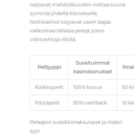
tarjoavat mahdollisuuden voittaa suuria
summia yhdellä kierroksella.
Nettikasinot tarjoavat usein laajaa
valikoimaa tällaisia pelejä, joten
vaihtoehtoja riittää.
Suosituimmat
Pelityyppi
Ilmai
kasinobonukset
Kolikkopelit
100% bonus
50 ki
Pöytäpelit
20% cashback
10 ki
Pelaajien suosikkimaksutavat ja niiden
syyt