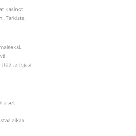
at kasinot
i. Tarkista,
maiseksi.
yvä
ttää taitojasi
llaiset
stää aikaa.