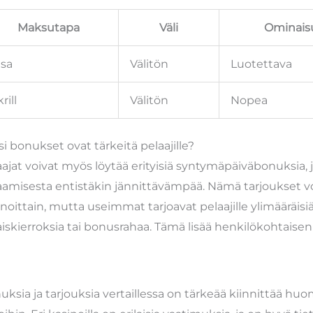
Maksutapa
Väli
Ominais
isa
Välitön
Luotettava
rill
Välitön
Nopea
i bonukset ovat tärkeitä pelaajille?
aajat voivat myös löytää erityisiä syntymäpäiväbonuksia, 
aamisesta entistäkin jännittävämpää. Nämä tarjoukset vo
inoittain, mutta useimmat tarjoavat pelaajille ylimääräisi
aiskierroksia tai bonusrahaa. Tämä lisää henkilökohtai
uksia ja tarjouksia vertaillessa on tärkeää kiinnittää huo