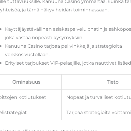
ille tuttavuuksille. Kanuuna Casino ymmärtää, kuinka tär
 yhteisöä, ja tämä näkyy heidän toiminnassaan.
Käyttäjäystävällinen asiakaspalvelu chatin ja sähköpos
joka vastaa nopeasti kysymyksiin.
Kanuuna Casino tarjoaa pelivinkkejä ja strategioita
verkkosivustollaan.
Erityiset tarjoukset VIP-pelaajille, jotka nauttivat lisäed
Ominaisuus
Tieto
oittojen kotiutukset
Nopeat ja turvalliset kotiut
elistrategiat
Tarjoaa strategioita voitta