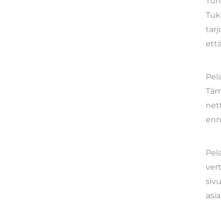
Tun
Tuk
tarj
että
Pel
Täm
nett
enn
Pela
vert
sivu
asi