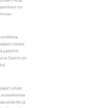
ja säännelty,
elaaminen on
alinnan
rvallista.
aajien tiedot
yä peleihin
uuna Casino on
itä
aajat voivat
sosiaalisessa
a ystäville ja