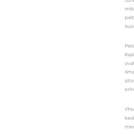
turv
mik
pait
suom
Pel
Kas
ovat
ilm
sit
erin
Yht
kes
medi