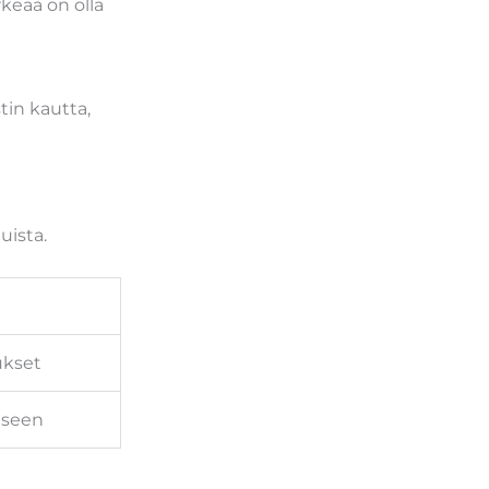
keää on olla
tin kautta,
uista.
ukset
miseen