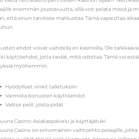
i valita nettikasino perinteisen kasinon sijaan? Nettikas
aajille enemmän joustavuutta, sillä voit pelata missä ja m
an, että sinun tarvitsee matkustaa. Tämä vapauttaa aikaa 
uhun.
usten ehdot voivat vaihdella eri kasinoilla. Ole tarkkaava
ki käyttöehdot, jotta tiedät, mitä odottaa. Tämä voi estää
ätyksiä myöhemmin.
Hyödylliset vinkit talletuksiin
Varmista bonusten käyttöehdot
Valitse pelit, joista pidät
uuna Casino: Asiakaspalvelu ja käyttäjätuki
uuna Casino on erinomainen vaihtoehto pelaajille, jotka 