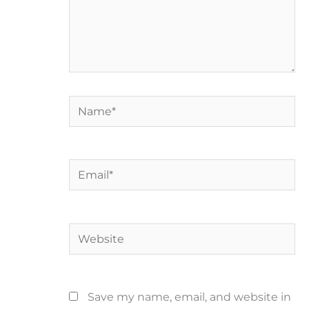
Name*
Email*
Website
Save my name, email, and website in