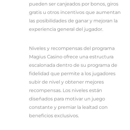
pueden ser canjeados por bonos, giros
gratis u otros incentivos que aumentan
las posibilidades de ganar y mejoran la
experiencia general del jugador.
Niveles y recompensas del programa
Magius Casino ofrece una estructura
escalonada dentro de su programa de
fidelidad que permite a los jugadores
subir de nivel y obtener mejores
recompensas. Los niveles están
diseñados para motivar un juego
constante y premiar la lealtad con
beneficios exclusivos.