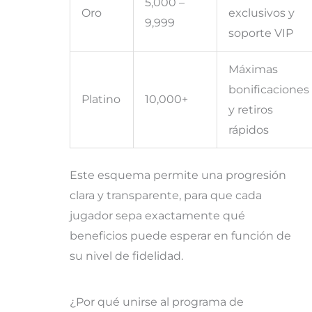
5,000 –
Oro
exclusivos y
9,999
soporte VIP
Máximas
bonificaciones
Platino
10,000+
y retiros
rápidos
Este esquema permite una progresión
clara y transparente, para que cada
jugador sepa exactamente qué
beneficios puede esperar en función de
su nivel de fidelidad.
¿Por qué unirse al programa de