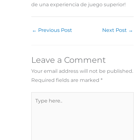
de una experiencia de juego superior!
←
Previous Post
Next Post
→
Leave a Comment
Your email address will not be published.
Required fields are marked
*
Type
here..