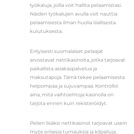
työkaluja, joilla voit hallita pelaamistasi.
Näiden työkalujen avulla voit nauttia
pelaamisesta ilman huolia liiallisesta
kulutuksesta.
Erityisesti suomalaiset pelaajat
arvostavat nettikasinoita, jotka tarjoavat
paikallista asiakaspalvelua ja
maksutapoja. Tämä tekee pelaamisesta
helpompaa ja sujuvampaa. Kontrolloi
aina, mitä vaihtoehtoja kasinolla on
tarjota ennen kuin rekisteröidyt.
Pelien lisäksi nettikasinot tarjoavat usein
myös erilaisia turnauksia ja kilpailuja.