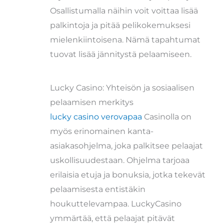
Osallistumalla näihin voit voittaa lisää
palkintoja ja pitää pelikokemuksesi
mielenkiintoisena. Nämä tapahtumat
tuovat lisää jännitystä pelaamiseen.
Lucky Casino: Yhteisön ja sosiaalisen
pelaamisen merkitys
lucky casino verovapaa
Casinolla on
myös erinomainen kanta-
asiakasohjelma, joka palkitsee pelaajat
uskollisuudestaan. Ohjelma tarjoaa
erilaisia etuja ja bonuksia, jotka tekevät
pelaamisesta entistäkin
houkuttelevampaa. LuckyCasino
ymmärtää, että pelaajat pitävät