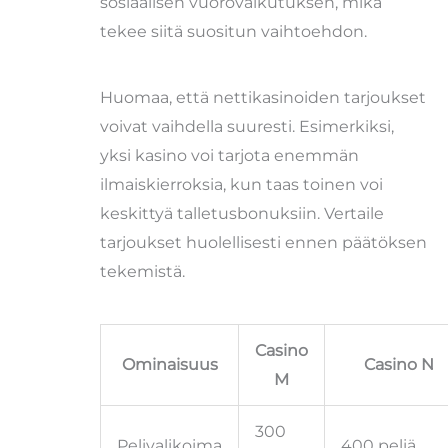
sosiaalisen vuorovaikutuksen, mikä
tekee siitä suositun vaihtoehdon.
Huomaa, että nettikasinoiden tarjoukset
voivat vaihdella suuresti. Esimerkiksi,
yksi kasino voi tarjota enemmän
ilmaiskierroksia, kun taas toinen voi
keskittyä talletusbonuksiin. Vertaile
tarjoukset huolellisesti ennen päätöksen
tekemistä.
Casino
Ominaisuus
Casino N
M
300
Pelivalikoima
400 peliä