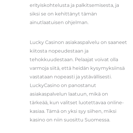
erityiskohtelusta ja palkitsemisesta, ja
siksi se on kehittänyt tämän
ainutlaatuisen ohjelman.
Lucky Casinon asiakaspalvelu on saaneet
kiitosta nopeudestaan ja
tehokkuudestaan. Pelaajat voivat olla
varmoja siitä, että heidän kysymyksiinsä
vastataan nopeasti ja ystävällisesti.
LuckyCasino on panostanut
asiakaspalvelun laatuun, mikä on
tärkeää, kun valitset luotettavaa online-
kasiaa. Tämä on yksi syy siihen, miksi
kasino on niin suosittu Suomessa.