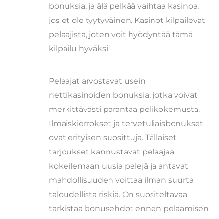
bonuksia, ja älä pelkää vaihtaa kasinoa,
jos et ole tyytyväinen. Kasinot kilpailevat
pelaajista, joten voit hyödyntää tämä
kilpailu hyväksi.
Pelaajat arvostavat usein
nettikasinoiden bonuksia, jotka voivat
merkittävästi parantaa pelikokemusta.
Ilmaiskierrokset ja tervetuliaisbonukset
ovat erityisen suosittuja. Tällaiset
tarjoukset kannustavat pelaajaa
kokeilemaan uusia pelejä ja antavat
mahdollisuuden voittaa ilman suurta
taloudellista riskiä. On suositeltavaa
tarkistaa bonusehdot ennen pelaamisen