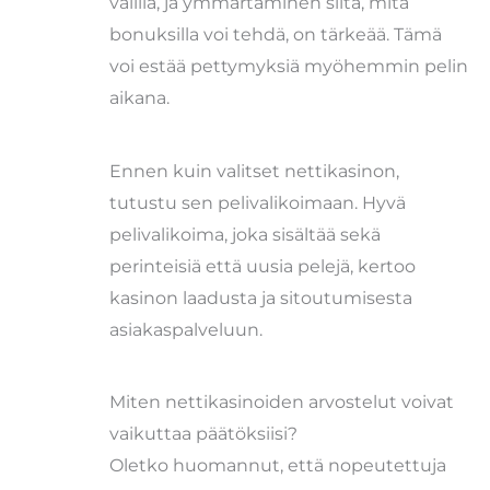
välillä, ja ymmärtäminen siitä, mitä
bonuksilla voi tehdä, on tärkeää. Tämä
voi estää pettymyksiä myöhemmin pelin
aikana.
Ennen kuin valitset nettikasinon,
tutustu sen pelivalikoimaan. Hyvä
pelivalikoima, joka sisältää sekä
perinteisiä että uusia pelejä, kertoo
kasinon laadusta ja sitoutumisesta
asiakaspalveluun.
Miten nettikasinoiden arvostelut voivat
vaikuttaa päätöksiisi?
Oletko huomannut, että nopeutettuja