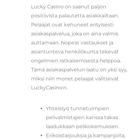
Lucky Casino on saanut paljon
positiivista palautetta asiakkailtaan.
Pelaajat ovat kehuneet erityisesti
asiakaspalvelua, joka on aina valmis
auttamaan. Nopeat vastaukset ja
asiantunteva henkilökunta tekevät
ongelmien ratkaisemisesta helppoa.
Tämä asiakaspalvelun laatu on yksi syy,
miksi niin monet pelaajat valitsevat
LuckyCasino:n.
Yhteistyö tunnetuimpien
pelivalmistajien kanssa takaa
laadukkaan pelikokemuksen.
Erikoistarjouksia ja kampanjoita,