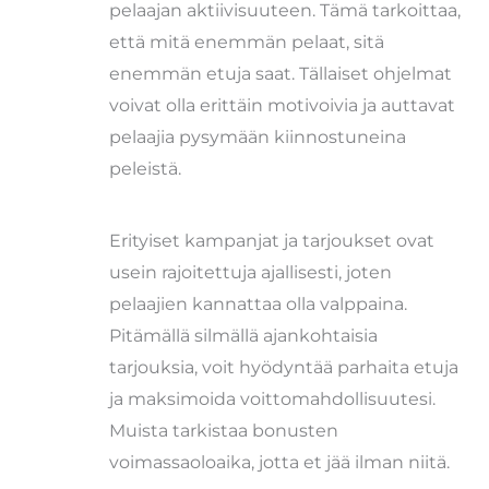
pelaajan aktiivisuuteen. Tämä tarkoittaa,
että mitä enemmän pelaat, sitä
enemmän etuja saat. Tällaiset ohjelmat
voivat olla erittäin motivoivia ja auttavat
pelaajia pysymään kiinnostuneina
peleistä.
Erityiset kampanjat ja tarjoukset ovat
usein rajoitettuja ajallisesti, joten
pelaajien kannattaa olla valppaina.
Pitämällä silmällä ajankohtaisia
tarjouksia, voit hyödyntää parhaita etuja
ja maksimoida voittomahdollisuutesi.
Muista tarkistaa bonusten
voimassaoloaika, jotta et jää ilman niitä.