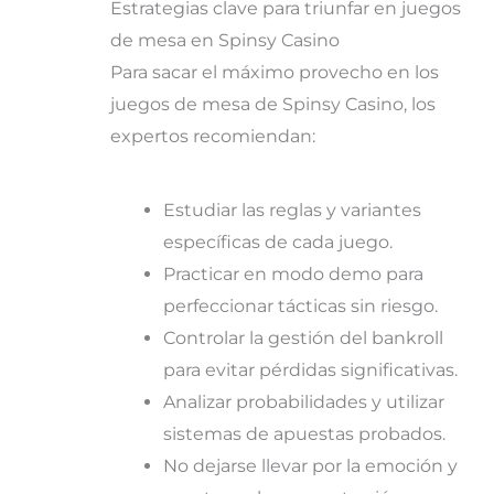
Estrategias clave para triunfar en juegos
de mesa en Spinsy Casino
Para sacar el máximo provecho en los
juegos de mesa de Spinsy Casino, los
expertos recomiendan:
Estudiar las reglas y variantes
específicas de cada juego.
Practicar en modo demo para
perfeccionar tácticas sin riesgo.
Controlar la gestión del bankroll
para evitar pérdidas significativas.
Analizar probabilidades y utilizar
sistemas de apuestas probados.
No dejarse llevar por la emoción y