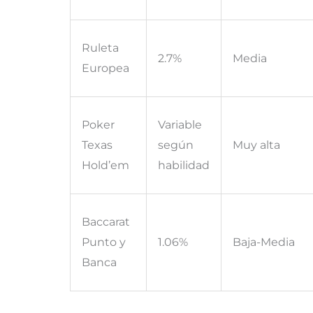
Ruleta
2.7%
Media
Europea
Poker
Variable
Texas
según
Muy alta
Hold’em
habilidad
Baccarat
Punto y
1.06%
Baja-Media
Banca