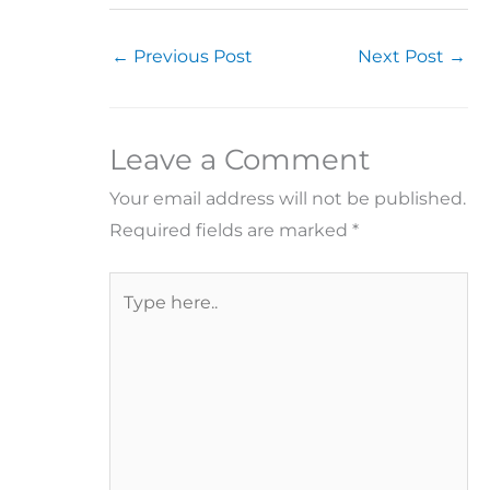
←
Previous Post
Next Post
→
Leave a Comment
Your email address will not be published.
Required fields are marked
*
Type
here..