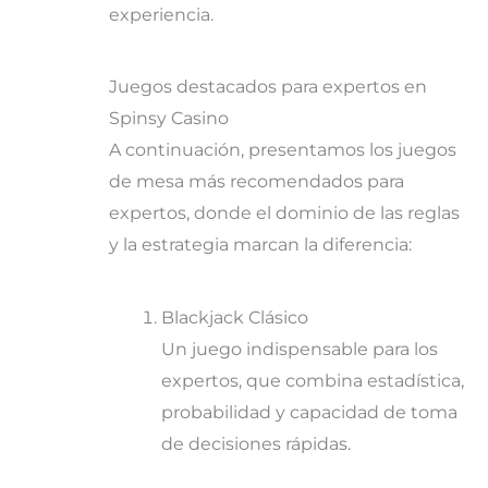
experiencia.
Juegos destacados para expertos en
Spinsy Casino
A continuación, presentamos los juegos
de mesa más recomendados para
expertos, donde el dominio de las reglas
y la estrategia marcan la diferencia:
Blackjack Clásico
Un juego indispensable para los
expertos, que combina estadística,
probabilidad y capacidad de toma
de decisiones rápidas.